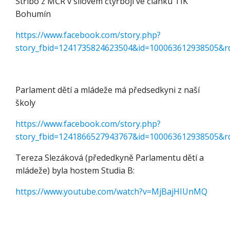
Stříbo z MČR v silovém čtyřboji ve článku TIK
Bohumín
https://www.facebook.com/story.php?
story_fbid=1241735824623504&id=100063612938505&
Parlament dětí a mládeže má předsedkyni z naší
školy
https://www.facebook.com/story.php?
story_fbid=1241866527943767&id=100063612938505&
Tereza Slezáková (přededkyně Parlamentu dětí a
mládeže) byla hostem Studia B:
https://www.youtube.com/watch?v=MjBajHIUnMQ