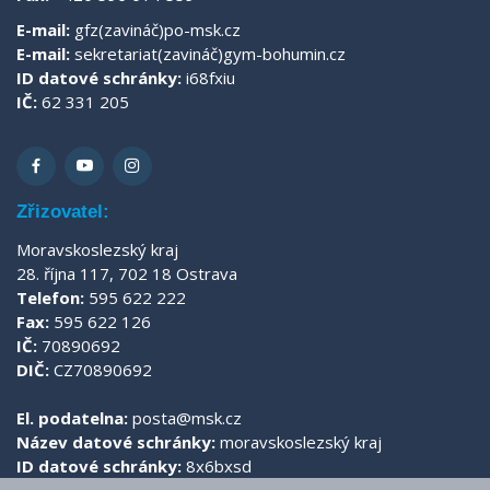
E-mail:
gfz(zavináč)po-msk.cz
E-mail:
sekretariat(zavináč)gym-bohumin.cz
ID datové schránky:
i68fxiu
IČ:
62 331 205
Zřizovatel:
Moravskoslezský kraj
28. října 117, 702 18 Ostrava
Telefon:
595 622 222
Fax:
595 622 126
IČ:
70890692
DIČ:
CZ70890692
El. podatelna:
posta@msk.cz
Název datové schránky:
moravskoslezský kraj
ID datové schránky:
8x6bxsd