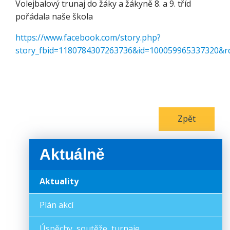
Volejbalový trunaj do žáky a žákyně 8. a 9. tříd
pořádala naše škola
https://www.facebook.com/story.php?
story_fbid=1180784307263736&id=100059965337320&r
Zpět
Aktuálně
Aktuality
Plán akcí
Úspěchy, soutěže, turnaje