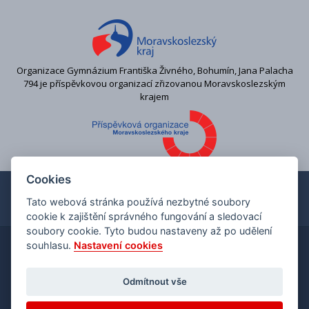
Organizace Gymnázium Františka Živného, Bohumín, Jana Palacha
794 je příspěvkovou organizací zřizovanou Moravskoslezským
krajem
Cookies
Tato webová stránka používá nezbytné soubory
cookie k zajištění správného fungování a sledovací
soubory cookie. Tyto budou nastaveny až po udělení
souhlasu.
Nastavení cookies
Copyright © 2026 Gymnázium Františka Živného v
Bohumíně
Odmítnout vše
Ochrana osobních údajů
Prohlášení přístupnosti