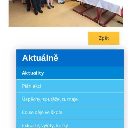
Zpět
Aktuálně
Aktuality
Plán akcí
Úspěchy, soutěže, turnaje
Co se děje ve škole
Exkurze, výlety, kurzy