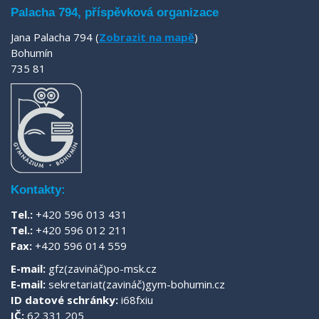
Palacha 794, příspěvková organizace
Jana Palacha 794 (
Zobrazit na mapě
)
Bohumín
735 81
Kontakty:
Tel.:
+420 596 013 431
Tel.:
+420 596 012 211
Fax:
+420 596 014 559
E-mail:
gfz(zavináč)po-msk.cz
E-mail:
sekretariat(zavináč)gym-bohumin.cz
ID datové schránky:
i68fxiu
IČ:
62 331 205