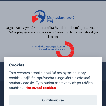
Organizace Gymnázium Františka Živného, Bohumín, Jana Palacha
794 je příspěvkovou organizací zřizovanou Moravskoslezským
krajem
Cookies
Tato webová stránka používá nezbytné soubory
cookie k zajištění správného fungování a sledovací
soubory cookie. Tyto budou nastaveny až po udělení
souhlasu.
Nastavení cookies
Copyright © 2026 Gymnázium Františka Živného v
Bohumíně
Odmítnout vše