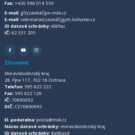
Fax:
+420 596 014 559
E-mail:
gfz(zavináč)po-msk.cz
E-mail:
sekretariat(zavináč)gym-bohumin.cz
ID datové schránky:
i68fxiu
IČ:
62 331 205
Zřizovatel:
Moravskoslezský kraj
28. října 117, 702 18 Ostrava
Telefon:
595 622 222
Fax:
595 622 126
IČ:
70890692
DIČ:
CZ70890692
El. podatelna:
posta@msk.cz
Název datové schránky:
moravskoslezský kraj
ID datové schránky:
8x6bxsd