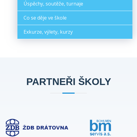
Úspěchy, soutěže, turnaje
Co se děje ve škole
Exkurze, výlety, kurzy
PARTNEŘI ŠKOLY