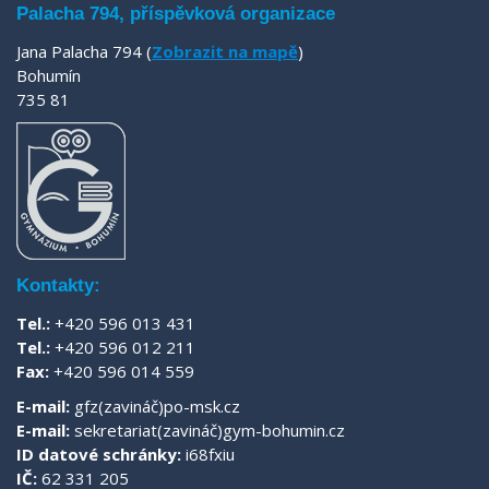
Palacha 794, příspěvková organizace
Jana Palacha 794 (
Zobrazit na mapě
)
Bohumín
735 81
Kontakty:
Tel.:
+420 596 013 431
Tel.:
+420 596 012 211
Fax:
+420 596 014 559
E-mail:
gfz(zavináč)po-msk.cz
E-mail:
sekretariat(zavináč)gym-bohumin.cz
ID datové schránky:
i68fxiu
IČ:
62 331 205