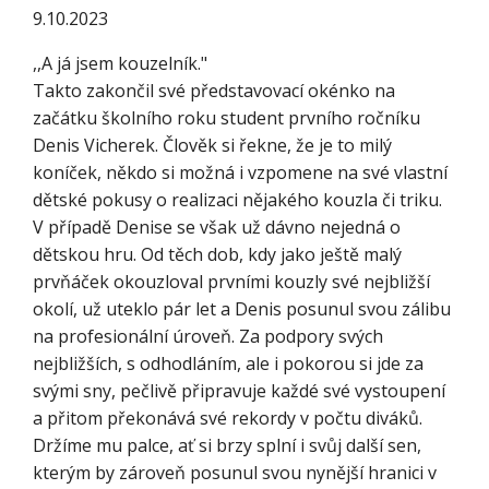
9.10.2023
,,A já jsem kouzelník."
Takto zakončil své představovací okénko na
začátku školního roku student prvního ročníku
Denis Vicherek. Člověk si řekne, že je to milý
koníček, někdo si možná i vzpomene na své vlastní
dětské pokusy o realizaci nějakého kouzla či triku.
V případě Denise se však už dávno nejedná o
dětskou hru. Od těch dob, kdy jako ještě malý
prvňáček okouzloval prvními kouzly své nejbližší
okolí, už uteklo pár let a Denis posunul svou zálibu
na profesionální úroveň. Za podpory svých
nejbližších, s odhodláním, ale i pokorou si jde za
svými sny, pečlivě připravuje každé své vystoupení
a přitom překonává své rekordy v počtu diváků.
Držíme mu palce, ať si brzy splní i svůj další sen,
kterým by zároveň posunul svou nynější hranici v