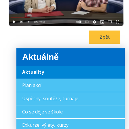
Zpět
Aktuálně
Aktuality
Plán akcí
Úspěchy, soutěže, turnaje
Co se děje ve škole
Exkurze, výlety, kurzy