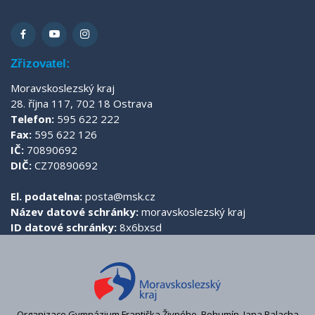
Zřizovatel:
Moravskoslezský kraj
28. října 117, 702 18 Ostrava
Telefon:
595 622 222
Fax:
595 622 126
IČ:
70890692
DIČ:
CZ70890692
El. podatelna:
posta@msk.cz
Název datové schránky:
moravskoslezský kraj
ID datové schránky:
8x6bxsd
Organizace Gymnázium Františka Živného, Bohumín, Jana Palacha