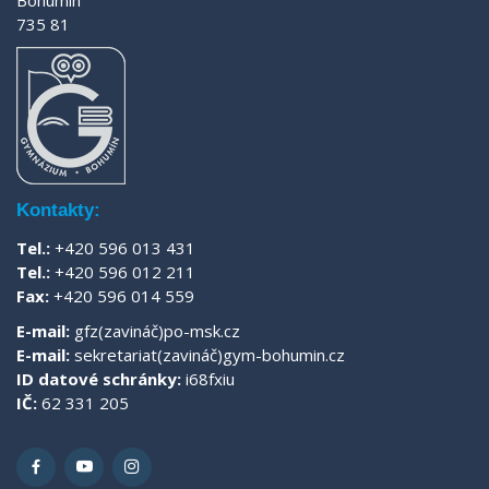
735 81
Kontakty:
Tel.:
+420 596 013 431
Tel.:
+420 596 012 211
Fax:
+420 596 014 559
E-mail:
gfz(zavináč)po-msk.cz
E-mail:
sekretariat(zavináč)gym-bohumin.cz
ID datové schránky:
i68fxiu
IČ:
62 331 205