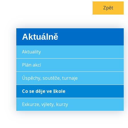
Zpět
Aktuálně
Aktuality
Plán akcí
Úspěchy, soutěže, turnaje
Co se děje ve škole
Exkurze, výlety, kurzy