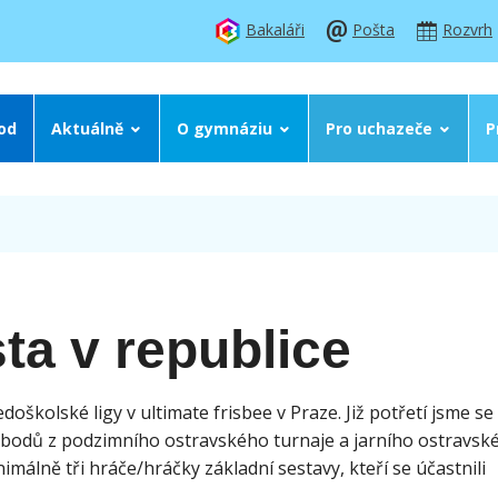
Bakaláři
Pošta
Rozvrh
od
Aktuálně
O gymnáziu
Pro uchazeče
P
ta v republice
edoškolské ligy v ultimate frisbee v Praze. Již potřetí jsme se
u bodů z podzimního ostravského turnaje a jarního ostravské
málně tři hráče/hráčky základní sestavy, kteří se účastnili