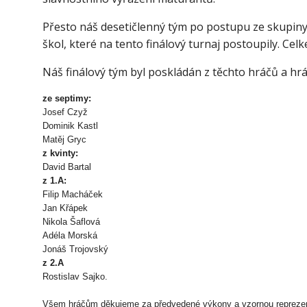
Přesto náš desetičlenný tým po postupu ze skupiny 
škol, které na tento finálový turnaj postoupily. Cel
Náš finálový tým byl poskládán z těchto hráčů a hrá
ze septimy:
Josef Czyž
Dominik Kastl
Matěj Gryc
z kvinty:
David Bartal
z 1.A:
Filip Macháček
Jan Křápek
Nikola Šaflová
Adéla Morská
Jonáš Trojovský
z 2.A
Rostislav Sajko.
Všem hráčům děkujeme za předvedené výkony a vzornou reprezent