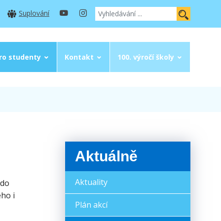
Suplování
ro studenty
Kontakt
100. výročí školy
Aktuálně
Aktuality
 do
ho i
Plán akcí