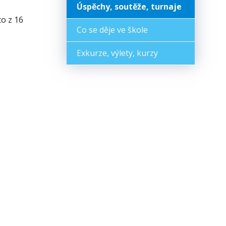
Úspěchy, soutěže, turnaje
to z 16
Co se děje ve škole
Exkurze, výlety, kurzy