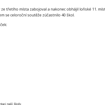
ze třetího místa zabojoval a nakonec obhájil loňské 11. mís
kem se celoroční soutěže zúčastnilo 40 škol.
ček:
aci naší školy.