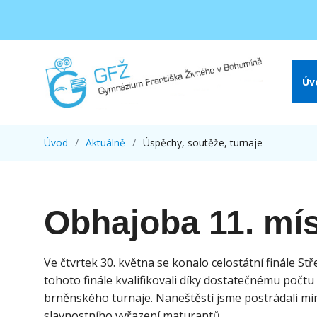
Úv
Úvod
Aktuálně
Úspěchy, soutěže, turnaje
Obhajoba 11. mís
Ve čtvrtek 30. května se konalo celostátní finále Stř
tohoto finále kvalifikovali díky dostatečnému počt
brněnského turnaje. Naneštěstí jsme postrádali mini
slavnostního vyřazení maturantů.