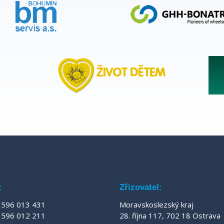
:
Zřizovatel:
596 013 431
Moravskoslezský kraj
596 012 211
28. října 117, 702 18 Ostrava