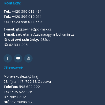
Kontakty:
Tel.:
+420 596 013 431
Tel.:
+420 596 012 211
Fax:
+420 596 014 559
E-mail:
gfz(zavináč)po-msk.cz
E-mail:
sekretariat(zavináč)gym-bohumin.cz
ID datové schránky:
i68fxiu
IČ:
62 331 205
Zřizovatel:
Moravskoslezský kraj
28. října 117, 702 18 Ostrava
Telefon:
595 622 222
Fax:
595 622 126
IČ:
70890692
DIČ:
CZ70890692