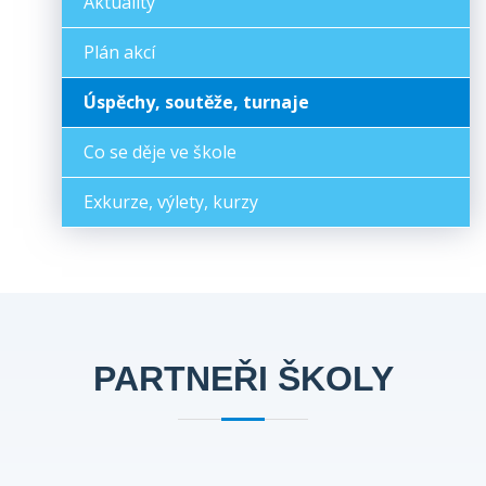
Aktuality
Plán akcí
Úspěchy, soutěže, turnaje
Co se děje ve škole
Exkurze, výlety, kurzy
PARTNEŘI ŠKOLY