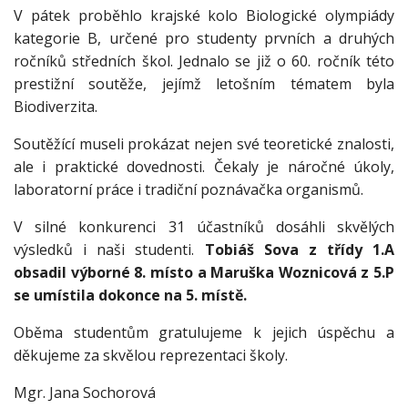
V pátek proběhlo krajské kolo Biologické olympiády
kategorie B, určené pro studenty prvních a druhých
ročníků středních škol. Jednalo se již o 60. ročník této
prestižní soutěže, jejímž letošním tématem byla
Biodiverzita.
Soutěžící museli prokázat nejen své teoretické znalosti,
ale i praktické dovednosti. Čekaly je náročné úkoly,
laboratorní práce i tradiční poznávačka organismů.
V silné konkurenci 31 účastníků dosáhli skvělých
výsledků i naši studenti.
Tobiáš Sova z třídy 1.A
obsadil výborné 8. místo a Maruška Woznicová z 5.P
se umístila dokonce na 5. místě.
Oběma studentům gratulujeme k jejich úspěchu a
děkujeme za skvělou reprezentaci školy.
Mgr. Jana Sochorová