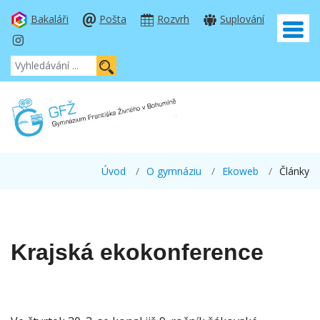
Bakaláři
Pošta
Rozvrh
Suplování
Úvod
O gymnáziu
Ekoweb
Články
Krajská ekokonference