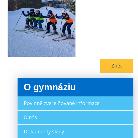
Zpět
O gymnáziu
Povinně zveřejňované informace
O nás
Dokumenty školy