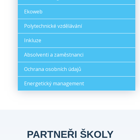
Ekoweb
Polytechnické vzdělávání
Inkluze
Absolventi a zaměstnanci
Ochrana osobních údajů
Energetický management
PARTNEŘI ŠKOLY