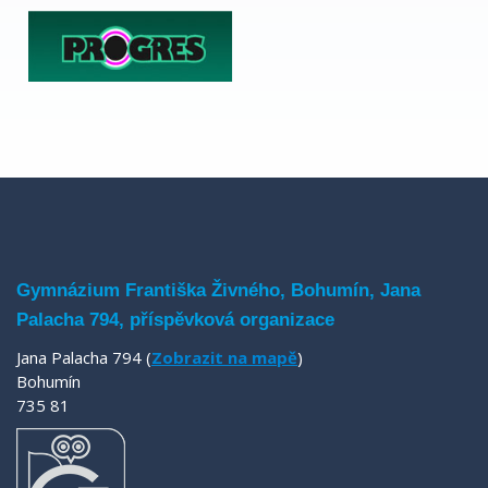
Gymnázium Františka Živného, Bohumín, Jana
Palacha 794, příspěvková organizace
Jana Palacha 794 (
Zobrazit na mapě
)
Bohumín
735 81