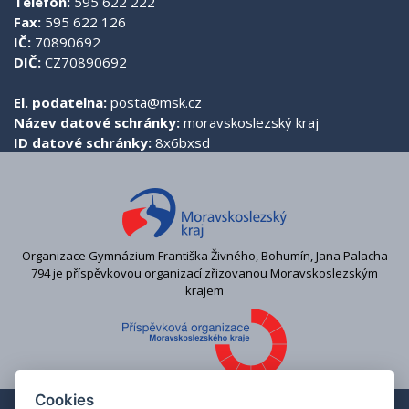
Telefon:
595 622 222
Fax:
595 622 126
IČ:
70890692
DIČ:
CZ70890692
El. podatelna:
posta@msk.cz
Název datové schránky:
moravskoslezský kraj
ID datové schránky:
8x6bxsd
Organizace Gymnázium Františka Živného, Bohumín, Jana Palacha
794 je příspěvkovou organizací zřizovanou Moravskoslezským
krajem
Cookies