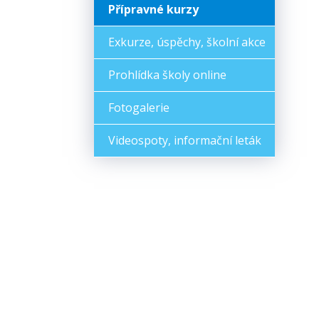
Přípravné kurzy
Exkurze, úspěchy, školní akce
Prohlídka školy online
Fotogalerie
Videospoty, informační leták