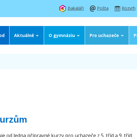
Bakaláři
Pošta
Rozvrh
od
Aktuálně
O gymnáziu
Pro uchazeče
P
kurzům
od ledna přípravné kurzy pro uchazeče z 5. tříd a 9. tříd