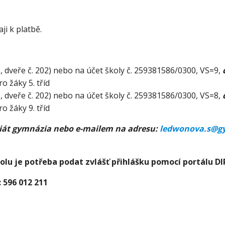
i k platbě.
o, dveře č. 202) nebo na účet školy č. 259381586/0300, VS=9,
o žáky 5. tříd
o, dveře č. 202) nebo na účet školy č. 259381586/0300, VS=8,
o žáky 9. tříd
riát gymnázia nebo e-mailem na adresu:
ledwonova.s@g
olu je potřeba podat zvlášť přihlášku pomocí portálu D
: 596 012 211