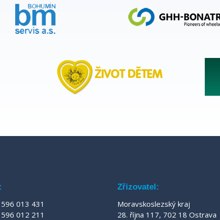
:
Zřizovatel:
596 013 431
Moravskoslezský kraj
596 012 211
28. října 117, 702 18 Ostrava