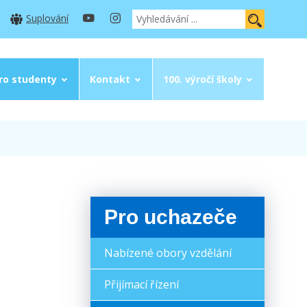
Suplování
ro studenty
Kontakt
100. výročí školy
Pro uchazeče
Nabízené obory vzdělání
Přijímací řízení